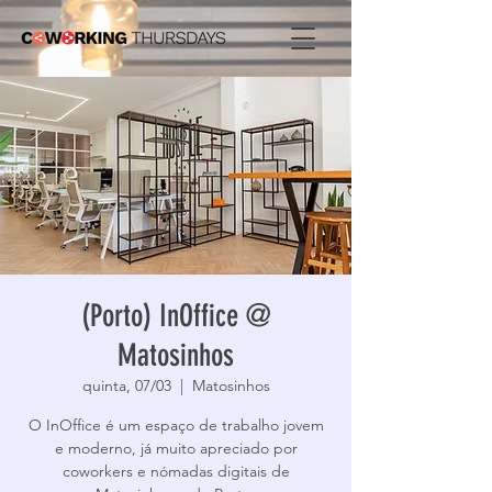
(Porto) InOffice @
Matosinhos
quinta, 07/03
  |  
Matosinhos
O InOffice é um espaço de trabalho jovem
e moderno, já muito apreciado por
coworkers e nómadas digitais de