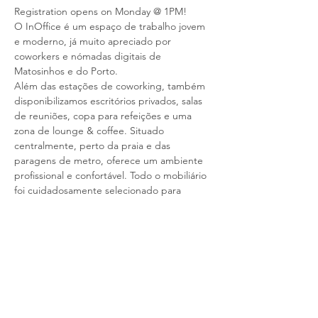
Registration opens on Monday @ 1PM!
O InOffice é um espaço de trabalho jovem 
e moderno, já muito apreciado por 
coworkers e nómadas digitais de 
Matosinhos e do Porto.

Além das estações de coworking, também 
disponibilizamos escritórios privados, salas 
de reuniões, copa para refeições e uma 
zona de lounge & coffee. Situado 
centralmente, perto da praia e das 
paragens de metro, oferece um ambiente 
profissional e confortável. Todo o mobiliário 
foi cuidadosamente selecionado para 
proporcionar o máximo de conforto, com 
cadeiras ergonómicas que priorizam a 
saúde dos utilizadores durante longas 
horas de trabalho.

Além disso, valorizamos a independência 
dos nossos utilizadores, disponibilizando 
acesso ao espaço 24 horas por dia, 7 dias 